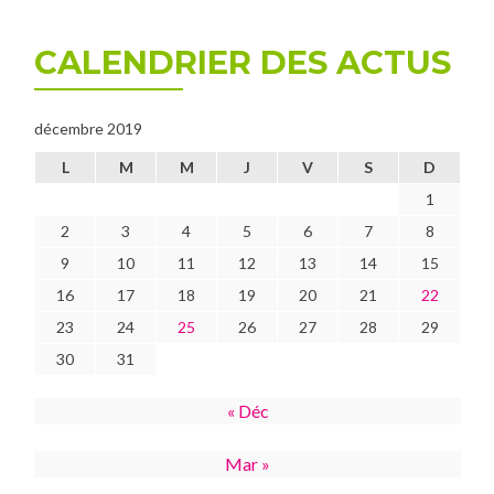
de
Noël
CALENDRIER DES ACTUS
à
la
clinique
Jules
décembre 2019
Verne
L
M
M
J
V
S
D
1
2
3
4
5
6
7
8
9
10
11
12
13
14
15
16
17
18
19
20
21
22
23
24
25
26
27
28
29
30
31
« Déc
Mar »